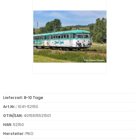
Lieferzeit:
8-10 Tage
Art.Nr.:
1041-52150
GTIN/EAN:
4015615521501
HAN:
52150
Hersteller:
PIKO