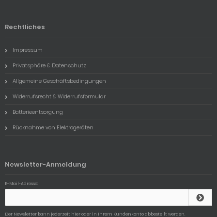
Rechtliches
Impressum
Privatsphäre & Datenschutz
Allgemeine Geschäftsbedingungen
Widerrufsrecht & Widerrufsformular
Batterieentsorgung
Rücknahme von Elektrogeräten
Newsletter-Anmeldung
E-Mail-Adresse:
Der Newsletter kann jederzeit hier oder in Ihrem Kundenkonto abbestellt werden.