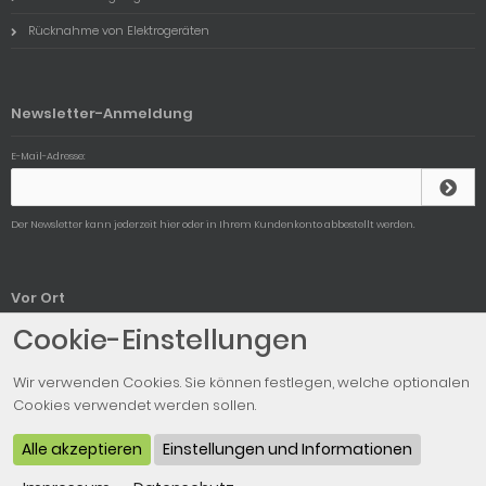
Rücknahme von Elektrogeräten
Newsletter-Anmeldung
E-Mail-Adresse:
Der Newsletter kann jederzeit hier oder in Ihrem Kundenkonto abbestellt werden.
Vor Ort
Cookie-Einstellungen
Unser Ladengeschäft
Wir verwenden Cookies. Sie können festlegen, welche optionalen
Cookies verwendet werden sollen.
© 2026 Euromodellbahn - Realisierung:
www.speetech.de
Alle akzeptieren
Einstellungen und Informationen
© 2009 - 2026 modified eCommerce Shopsoftware