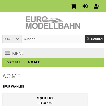
Alle
SUCHEN
MENÜ
Startseite
A.C.M.E
A.C.M.E
SPUR WÄHLEN
Spur H0
104 Artikel