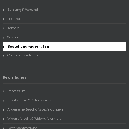
Zahlung & Versand
Lieferzeit
Kontakt
Sitemap
Bestellung widerrufen
Cookie-Einstellungen
Rechtliches
Impressum
Privatsphäre & Datenschutz
Allgemeine Geschäftsbedingungen
Widerrufsrecht & Widerrufsformular
Batterieentsorgung