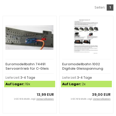
Seiten:
1
Euromodellbahn 74491
Euromodellbahn 1002
Servoantrieb für C-Gleis
Digitale Gleisspannung
(Spur H0)
Meßgerät gelb
Lieferzeit:
3-4 Tage
Lieferzeit:
3-4 Tage
Auf Lager:
19x
Auf Lager:
2x
13,99 EUR
39,00 EUR
inkl. 19 % MwSt. zzgl.
Versandkosten
inkl. 19 % MwSt. zzgl.
Versandkosten