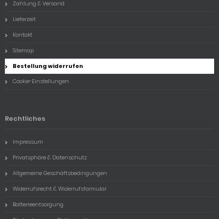
Zahlung & Versand
Lieferzeit
Kontakt
Sitemap
Bestellung widerrufen
Cookie-Einstellungen
Rechtliches
Impressum
Privatsphäre & Datenschutz
Allgemeine Geschäftsbedingungen
Widerrufsrecht & Widerrufsformular
Batterieentsorgung