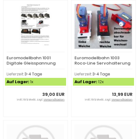
Euromodellbahn 1001
Euromodellbahn 1003
Digitale Gleisspannung
Roco-Line Servohalterung
Meßgerät rot
m.Servo (Spur H0)
Lieferzeit:
3-4 Tage
Lieferzeit:
3-4 Tage
Auf Lager:
1x
Auf Lager:
12x
39,00 EUR
13,99 EUR
inkl. 19 % MwSt. zzgl.
Versandkosten
inkl. 19 % MwSt. zzgl.
Versandkosten