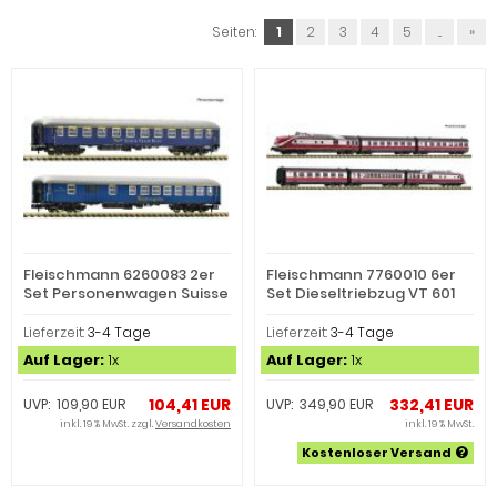
Seiten:
1
2
3
4
5
...
»
Fleischmann 6260083 2er
Fleischmann 7760010 6er
Set Personenwagen Suisse
Set Dieseltriebzug VT 601
(Spur N)
(Spur N)
Lieferzeit:
3-4 Tage
Lieferzeit:
3-4 Tage
Auf Lager:
1x
Auf Lager:
1x
104,41 EUR
332,41 EUR
UVP: 109,90 EUR
UVP: 349,90 EUR
inkl. 19 % MwSt. zzgl.
Versandkosten
inkl. 19 % MwSt.
Kostenloser Versand