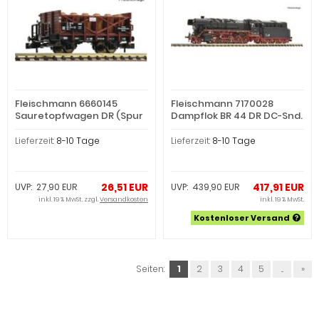
Fleischmann 6660145
Fleischmann 7170028
Sauretopfwagen DR (Spur
Dampflok BR 44 DR DC-Snd.
N)
(Spur N)
Lieferzeit:
8-10 Tage
Lieferzeit:
8-10 Tage
26,51 EUR
417,91 EUR
UVP: 27,90 EUR
UVP: 439,90 EUR
inkl. 19 % MwSt. zzgl.
Versandkosten
inkl. 19 % MwSt.
Kostenloser Versand
Seiten:
1
2
3
4
5
...
»