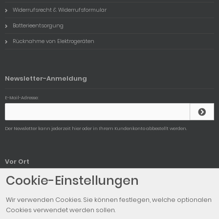
Widerrufsrecht & Widerrufsformular
Batterieentsorgung
Rücknahme von Elektrogeräten
Newsletter-Anmeldung
E-Mail-Adresse:
Der Newsletter kann jederzeit hier oder in Ihrem Kundenkonto abbestellt werden.
Vor Ort
Cookie-Einstellungen
Unser Ladengeschäft
Wir verwenden Cookies. Sie können festlegen, welche optionalen
Cookies verwendet werden sollen.