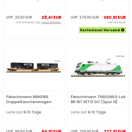
28,41 EUR
360,91 EUR
UVP: 29,90 EUR
UVP: 379,90 EUR
inkl. 19 % MwSt. zzgl.
Versandkosten
inkl. 19 % MwSt.
Kostenloser Versand
Fleischmann 6660165
Fleischmann 7560089 E-Lok
Doppeltaschenwagen
BR 187 SETG DC (Spur N)
T3000e Wac (Spur N)
Lieferzeit:
8-10 Tage
Lieferzeit:
8-10 Tage
94,91 EUR
227,91 EUR
UVP: 99,90 EUR
UVP: 239,90 EUR