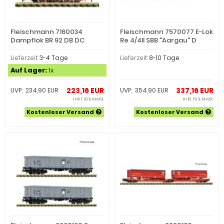
Fleischmann 7160034
Fleischmann 7570077 E-Lok
Dampflok BR 92 DB DC
Re 4/4II SBB "Aargau" D
(Spur N)
(Spur N)
Lieferzeit:
3-4 Tage
Lieferzeit:
8-10 Tage
Auf Lager:
1x
223,16 EUR
337,16 EUR
UVP: 234,90 EUR
UVP: 354,90 EUR
inkl. 19 % MwSt.
inkl. 19 % MwSt.
Kostenloser Versand
Kostenloser Versand