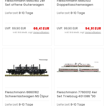
Fleischmann 6660160 2er
Fleischmann 6660103
Set offene Guterwagen
Doppeltaschenwagen
Ean (Spur N)
T3000e DB- (Spur N)
Lieferzeit:
8-10 Tage
Lieferzeit:
8-10 Tage
66,41 EUR
94,91 EUR
UVP: 69,90 EUR
UVP: 99,90 EUR
inkl. 19 % MwSt. zzgl.
Versandkosten
inkl. 19 % MwSt. zzgl.
Versandkosten
Fleischmann 6660162
Fleischmann 7760012 4er
Schwerlastwagen NS (Spur
Set Triebzug 401 086 "30
N)
(Spur N)
Lieferzeit:
8-10 Tage
Lieferzeit:
8-10 Tage