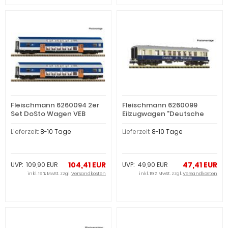
Fleischmann 6260094 2er
Fleischmann 6260099
Set DoSto Wagen VEB
Eilzugwagen "Deutsche
(Spur N)
Weinstr (Spur N)
Lieferzeit:
8-10 Tage
Lieferzeit:
8-10 Tage
104,41 EUR
47,41 EUR
UVP: 109,90 EUR
UVP: 49,90 EUR
inkl. 19 % MwSt. zzgl.
Versandkosten
inkl. 19 % MwSt. zzgl.
Versandkosten