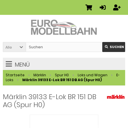
Alle
SUCHEN
MENÜ
Startseite
Märklin
Spur H0
Loks und Wagen
E-
Loks
Märklin 39133 E-Lok BR 151 DB AG (Spur H0)
Märklin 39133 E-Lok BR 151 DB
AG (Spur H0)