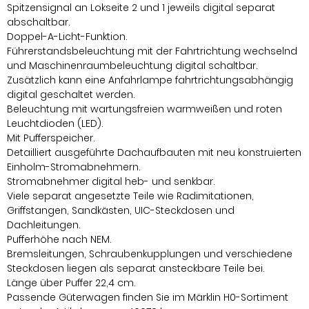
Spitzensignal an Lokseite 2 und 1 jeweils digital separat
abschaltbar.
Doppel-A-Licht-Funktion.
Führerstandsbeleuchtung mit der Fahrtrichtung wechselnd
und Maschinenraumbeleuchtung digital schaltbar.
Zusätzlich kann eine Anfahrlampe fahrtrichtungsabhängig
digital geschaltet werden.
Beleuchtung mit wartungsfreien warmweißen und roten
Leuchtdioden (LED).
Mit Pufferspeicher.
Detailliert ausgeführte Dachaufbauten mit neu konstruierten
Einholm-Stromabnehmern.
Stromabnehmer digital heb- und senkbar.
Viele separat angesetzte Teile wie Radimitationen,
Griffstangen, Sandkästen, UIC-Steckdosen und
Dachleitungen.
Pufferhöhe nach NEM.
Bremsleitungen, Schraubenkupplungen und verschiedene
Steckdosen liegen als separat ansteckbare Teile bei.
Länge über Puffer 22,4 cm.
Passende Güterwagen finden Sie im Märklin H0-Sortiment