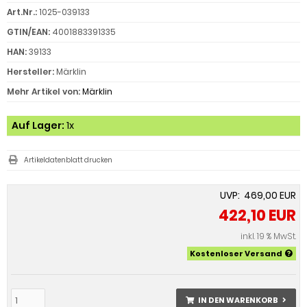
Art.Nr.:
1025-039133
GTIN/EAN:
4001883391335
HAN:
39133
Hersteller:
Märklin
Mehr Artikel von:
Märklin
Auf Lager:
1x
Artikeldatenblatt drucken
UVP: 469,00 EUR
422,10 EUR
inkl. 19 % MwSt.
Kostenloser Versand
IN DEN WARENKORB