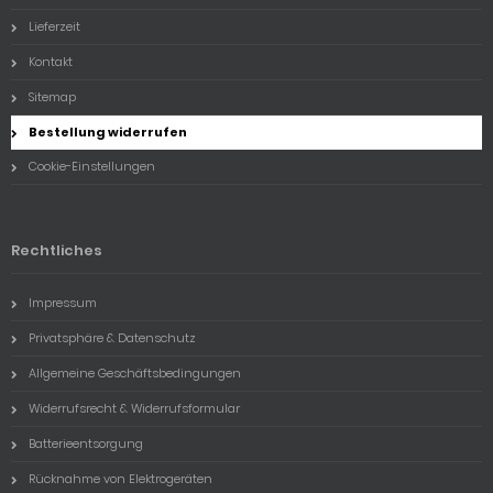
Lieferzeit
Kontakt
Sitemap
Bestellung widerrufen
Cookie-Einstellungen
Rechtliches
Impressum
Privatsphäre & Datenschutz
Allgemeine Geschäftsbedingungen
Widerrufsrecht & Widerrufsformular
Batterieentsorgung
Rücknahme von Elektrogeräten