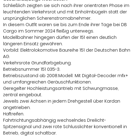
Schließlich zeigten sie sich nach ihrer orientroten Phase im
leuchtenden Verkehrsrot und mit Einholmbügeln statt der
ursprünglichen Scherenstromabnehmer.
In diesem Outfit waren sie bis zum Ende ihrer Tage bei DB
Cargo im Sommer 2024 fleißig unterwegs.
Modellbahner hingegen dürfen der 151 einen deutlich
längeren Einsatz gewähren.
Vorbild: Elektrolokomotive Baureihe 151 der Deutschen Bahn
AG.
Verkehrsrote Grundfarbgebung.
Betriebsnummer 151 035-3.
Betriebszustand ab 2008.Modell: Mit Digital-Decoder mfx+
und umfangreichen Geräuschfunktionen.
Geregelter Hochleistungsantrieb mit Schwungmasse,
zentral eingebaut.
Jeweils zwei Achsen in jedem Drehgestell über Kardan
angetrieben.
Haftreifen.
Fahrtrichtungsabhängig wechselndes Dreilicht-
Spitzensignal und zwei rote Schlusslichter konventionell in
Betrieb, digital schaltbar.