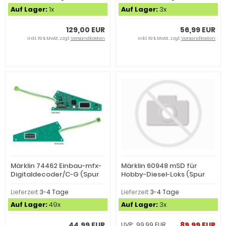
Auf Lager:
1x
Auf Lager:
3x
129,00 EUR
56,99 EUR
inkl. 19 % MwSt. zzgl.
Versandkosten
inkl. 19 % MwSt. zzgl.
Versandkosten
Märklin 74462 Einbau-mfx-
Märklin 60948 mSD für
Digitaldecoder/C-G (Spur
Hobby-Diesel-Loks (Spur
H0)
H0)
Lieferzeit:
3-4 Tage
Lieferzeit:
3-4 Tage
Auf Lager:
49x
Auf Lager:
3x
44,99 EUR
89,99 EUR
UVP: 99,99 EUR