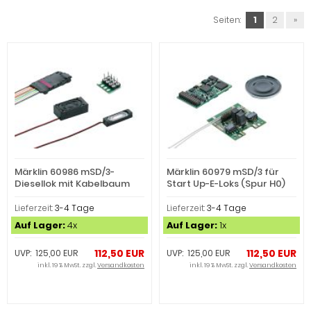
Seiten:
1
2
»
Märklin 60986 mSD/3-
Märklin 60979 mSD/3 für
Diesellok mit Kabelbaum
Start Up-E-Loks (Spur H0)
(Spur H0)
Lieferzeit:
3-4 Tage
Lieferzeit:
3-4 Tage
Auf Lager:
4x
Auf Lager:
1x
112,50 EUR
112,50 EUR
UVP: 125,00 EUR
UVP: 125,00 EUR
inkl. 19 % MwSt. zzgl.
Versandkosten
inkl. 19 % MwSt. zzgl.
Versandkosten