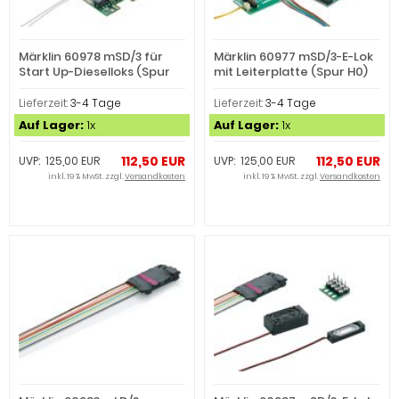
Märklin 60978 mSD/3 für
Märklin 60977 mSD/3-E-Lok
Start Up-Dieselloks (Spur
mit Leiterplatte (Spur H0)
H0)
Lieferzeit:
3-4 Tage
Lieferzeit:
3-4 Tage
Auf Lager:
1x
Auf Lager:
1x
112,50 EUR
112,50 EUR
UVP: 125,00 EUR
UVP: 125,00 EUR
inkl. 19 % MwSt. zzgl.
Versandkosten
inkl. 19 % MwSt. zzgl.
Versandkosten