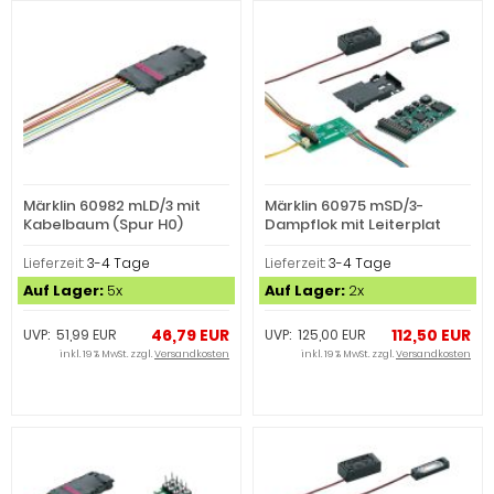
Märklin 60982 mLD/3 mit
Märklin 60975 mSD/3-
Kabelbaum (Spur H0)
Dampflok mit Leiterplat
(Spur H0)
Lieferzeit:
3-4 Tage
Lieferzeit:
3-4 Tage
Auf Lager:
5x
Auf Lager:
2x
46,79 EUR
112,50 EUR
UVP: 51,99 EUR
UVP: 125,00 EUR
inkl. 19 % MwSt. zzgl.
Versandkosten
inkl. 19 % MwSt. zzgl.
Versandkosten