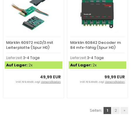
Märklin 60972 mLD/3 mit
Märklin 60842 Decoder m
Leiterplatte (Spur H0)
84 mfx-fähig (Spur H0)
Lieferzeit:
3-4 Tage
Lieferzeit:
3-4 Tage
Auf Lager:
2x
Auf Lager:
2x
49,99 EUR
99,99 EUR
inkl. 19 % MwSt. zzgl.
Versandkosten
inkl. 19 % MwSt. zzgl.
Versandkosten
Seiten:
1
2
»