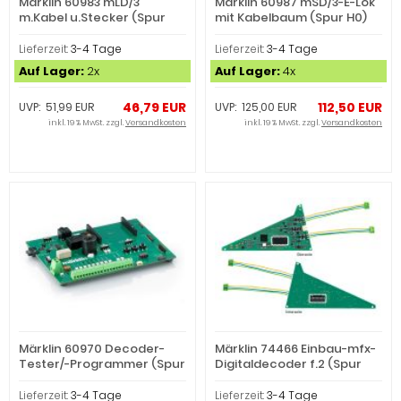
Märklin 60983 mLD/3
Märklin 60987 mSD/3-E-Lok
m.Kabel u.Stecker (Spur
mit Kabelbaum (Spur H0)
H0)
Lieferzeit:
3-4 Tage
Lieferzeit:
3-4 Tage
Auf Lager:
2x
Auf Lager:
4x
46,79 EUR
112,50 EUR
UVP: 51,99 EUR
UVP: 125,00 EUR
inkl. 19 % MwSt. zzgl.
Versandkosten
inkl. 19 % MwSt. zzgl.
Versandkosten
Märklin 60970 Decoder-
Märklin 74466 Einbau-mfx-
Tester/-Programmer (Spur
Digitaldecoder f.2 (Spur
H0)
H0)
Lieferzeit:
3-4 Tage
Lieferzeit:
3-4 Tage