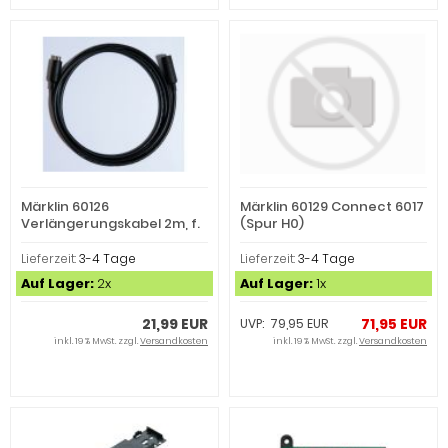
Märklin 60126
Märklin 60129 Connect 6017
Verlängerungskabel 2m, f.
(Spur H0)
601 (Spur H0)
Lieferzeit:
3-4 Tage
Lieferzeit:
3-4 Tage
Auf Lager:
2x
Auf Lager:
1x
21,99 EUR
71,95 EUR
UVP: 79,95 EUR
inkl. 19 % MwSt. zzgl.
Versandkosten
inkl. 19 % MwSt. zzgl.
Versandkosten