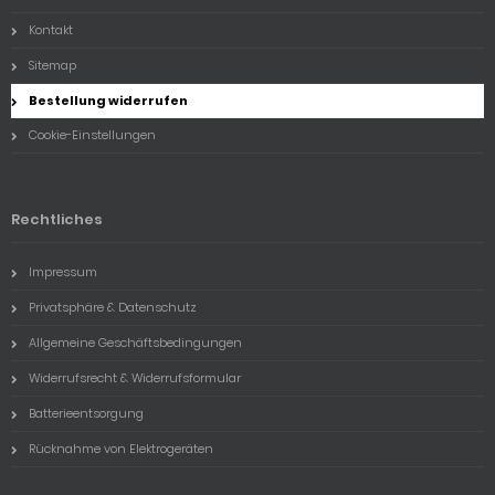
Kontakt
Sitemap
Bestellung widerrufen
Cookie-Einstellungen
Rechtliches
Impressum
Privatsphäre & Datenschutz
Allgemeine Geschäftsbedingungen
Widerrufsrecht & Widerrufsformular
Batterieentsorgung
Rücknahme von Elektrogeräten