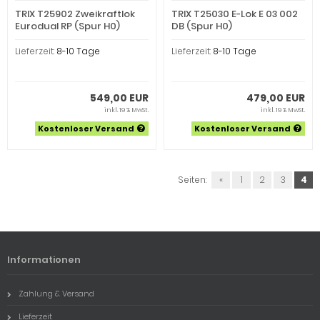
TRIX T25902 Zweikraftlok
TRIX T25030 E-Lok E 03 002
Eurodual RP (Spur H0)
DB (Spur H0)
Lieferzeit:
8-10 Tage
Lieferzeit:
8-10 Tage
549,00 EUR
479,00 EUR
inkl. 19 % MwSt.
inkl. 19 % MwSt.
Kostenloser Versand
Kostenloser Versand
Seiten:
«
1
2
3
4
Informationen
Zahlung & Versand
Lieferzeit