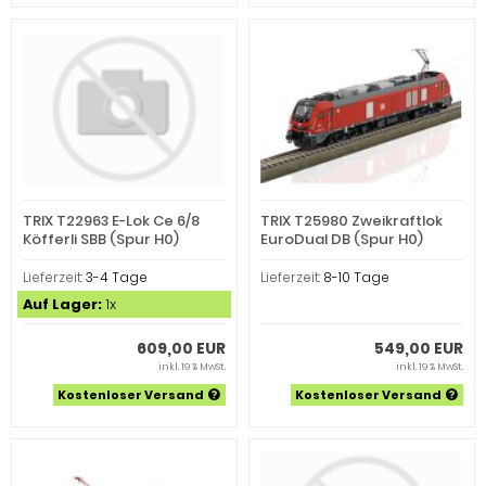
TRIX T22963 E-Lok Ce 6/8
TRIX T25980 Zweikraftlok
Köfferli SBB (Spur H0)
EuroDual DB (Spur H0)
Lieferzeit:
3-4 Tage
Lieferzeit:
8-10 Tage
Auf Lager:
1x
609,00 EUR
549,00 EUR
inkl. 19 % MwSt.
inkl. 19 % MwSt.
Kostenloser Versand
Kostenloser Versand