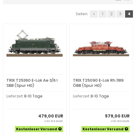
Seiten:
«
1
2
3
4
TRIX T25360 E-Lok Ae 3/6 I
TRIX T25090 E-Lok Rh.1189
SBB (Spur H0)
ÖBB (Spur H0)
Lieferzeit:
8-10 Tage
Lieferzeit:
8-10 Tage
479,00 EUR
579,00 EUR
inkl. 19 % MwSt.
inkl. 19 % MwSt.
Kostenloser Versand
Kostenloser Versand