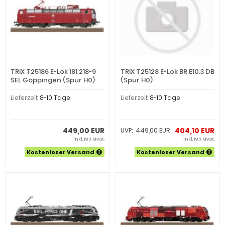
TRIX T25186 E-Lok 181 218-9
TRIX T25128 E-Lok BR E10.3 DB
SEL Göppingen (Spur H0)
(Spur H0)
Lieferzeit:
8-10 Tage
Lieferzeit:
8-10 Tage
449,00 EUR
404,10 EUR
UVP: 449,00 EUR
inkl. 19 % MwSt.
inkl. 19 % MwSt.
Kostenloser Versand
Kostenloser Versand