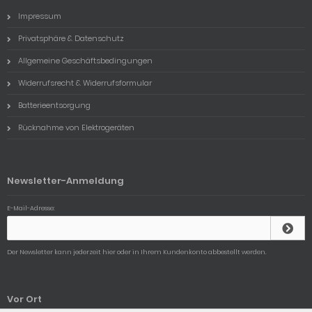
Impressum
Privatsphäre & Datenschutz
Allgemeine Geschäftsbedingungen
Widerrufsrecht & Widerrufsformular
Batterieentsorgung
Rücknahme von Elektrogeräten
Newsletter-Anmeldung
E-Mail-Adresse:
Der Newsletter kann jederzeit hier oder in Ihrem Kundenkonto abbestellt werden.
Vor Ort