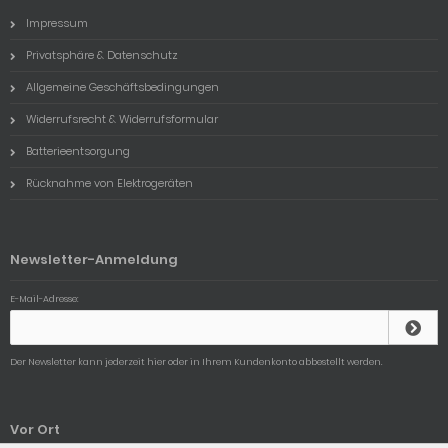
Impressum
Privatsphäre & Datenschutz
Allgemeine Geschäftsbedingungen
Widerrufsrecht & Widerrufsformular
Batterieentsorgung
Rücknahme von Elektrogeräten
Newsletter-Anmeldung
E-Mail-Adresse:
Der Newsletter kann jederzeit hier oder in Ihrem Kundenkonto abbestellt werden.
Vor Ort