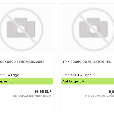
40040800 STROMABN.2062
TRIX 40050100 PLASTIKREIFEN
eit:
3-4 Tage
Lieferzeit:
3-4 Tage
ager:
1x
Auf Lager:
1x
19,95 EUR
9,
inkl. 19 % MwSt. zzgl.
Versandkosten
inkl. 19 % MwSt. zzgl.
Versa