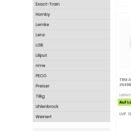
Exact-Train
Hornby
Lemke
Lenz
LGB
Liliput
nme
PECO
TRIX 
25498
Preiser
Lieferz
Tillig
Auf L
Uhlenbrock
UVP: 1
Weinert