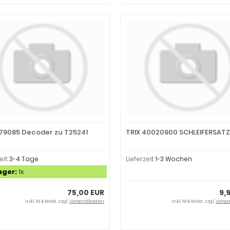
379085 Decoder zu T25241
TRIX 40020900 SCHLEIFERSATZ
eit:
3-4 Tage
Lieferzeit:
1-3 Wochen
ager:
1x
75,00 EUR
9,
inkl. 19 % MwSt. zzgl.
Versandkosten
inkl. 19 % MwSt. zzgl.
Versa