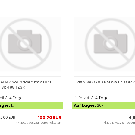
364147 Sounddec.mfx fürT
TRIX 36660700 RADSATZ KOMP
 BR 498.1 ZSR
eit:
3-4 Tage
Lieferzeit:
3-4 Tage
ager:
1x
Auf Lager:
20x
103,70 EUR
4,
22,00 EUR
inkl. 19 % MwSt. zzgl.
Versandkosten
inkl. 19 % MwSt. zzgl.
Versa