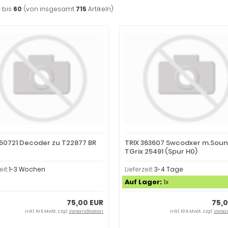
1
bis
60
(von insgesamt
715
Artikeln)
350721 Decoder zu T22877 BR
TRIX 363607 Swcodxer m.Soun
TGrix 25491 (Spur H0)
eit:
1-3 Wochen
Lieferzeit:
3-4 Tage
Auf Lager:
1x
75,00 EUR
75,0
inkl. 19 % MwSt. zzgl.
Versandkosten
inkl. 19 % MwSt. zzgl.
Versa