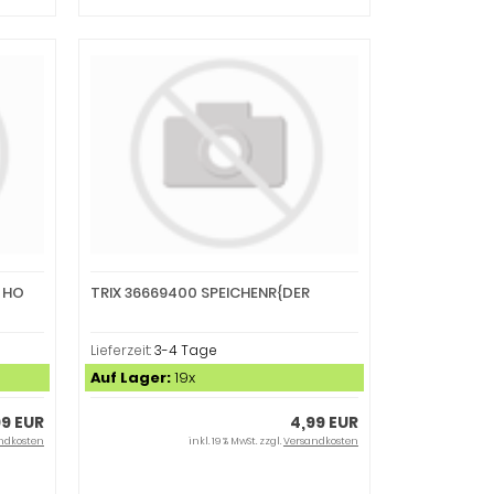
 HO
TRIX 36669400 SPEICHENR{DER
Lieferzeit:
3-4 Tage
Auf Lager:
19x
99 EUR
4,99 EUR
ndkosten
inkl. 19 % MwSt. zzgl.
Versandkosten