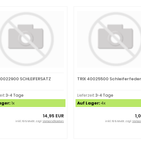
40022900 SCHLEIFERSATZ
TRIX 40025500 Schleiferfeder
eit:
3-4 Tage
Lieferzeit:
3-4 Tage
ager:
1x
Auf Lager:
4x
14,95 EUR
1,
inkl. 19 % MwSt. zzgl.
Versandkosten
inkl. 19 % MwSt. zzgl.
Versa