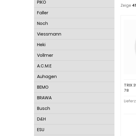
PIKO
Zeige
4
Faller
Noch
Viessmann
Heki
Vollmer
A.C.M.E
Auhagen
TRIX 
BEMO
78
BRAWA
Lieferz
Busch
D&H
ESU