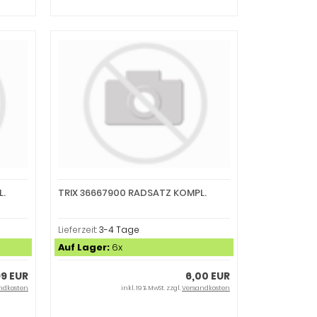
L.
TRIX 36667900 RADSATZ KOMPL.
Lieferzeit:
3-4 Tage
Auf Lager:
6x
99 EUR
6,00 EUR
ndkosten
inkl. 19 % MwSt. zzgl.
Versandkosten