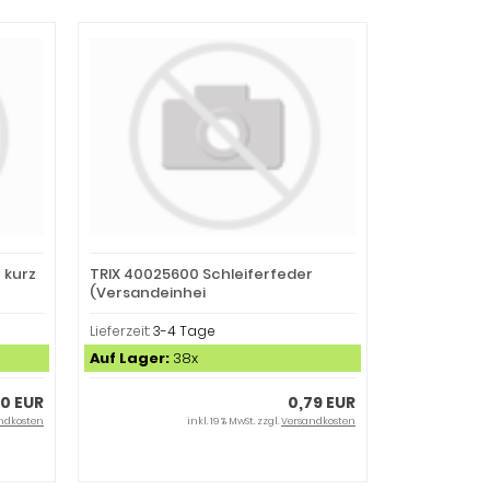
 kurz
TRIX 40025600 Schleiferfeder
(Versandeinhei
Lieferzeit:
3-4 Tage
Auf Lager:
38x
00 EUR
0,79 EUR
ndkosten
inkl. 19 % MwSt. zzgl.
Versandkosten