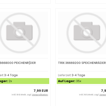
36668000 PEICHENR{DER
TRIX 36669200 SPEICHENRÄDER
eit:
3-4 Tage
Lieferzeit:
3-4 Tage
ager:
2x
Auf Lager:
35x
7,99 EUR
7,
inkl. 19 % MwSt. zzgl.
Versandkosten
inkl. 19 % MwSt. zzgl.
Versa