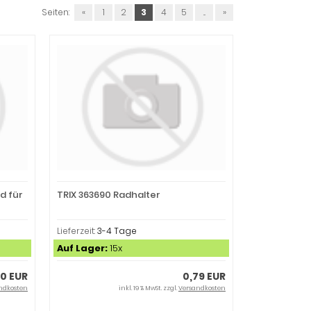
Seiten:
«
1
2
3
4
5
...
»
d für
TRIX 363690 Radhalter
Lieferzeit:
3-4 Tage
Auf Lager:
15x
0 EUR
0,79 EUR
ndkosten
inkl. 19 % MwSt. zzgl.
Versandkosten