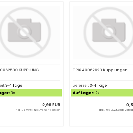
40062500 KUPPLUNG
TRIX 40062620 Kupplungen
eit:
3-4 Tage
Lieferzeit:
3-4 Tage
ager:
3x
Auf Lager:
2x
2,99 EUR
0,
inkl. 19 % MwSt. zzgl.
Versandkosten
inkl. 19 % MwSt. zzgl.
Versa