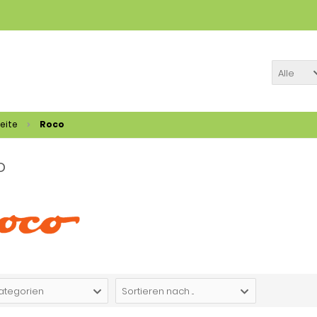
Alle
eite
Roco
o
Kategorien
Sortieren nach ...