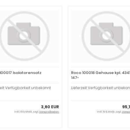
100017 Isolatorensatz
Roco 100018 Gehause kpl. 43414
147-
zeit: Verfügbarkeit unbekannt
Lieferzeit: Verfügbarkeit unbekan
3,60 EUR
95,
inkl. 19 % MwSt. zzgl.
Versandkosten
inkl. 19 % MwSt. zzgl.
Versa