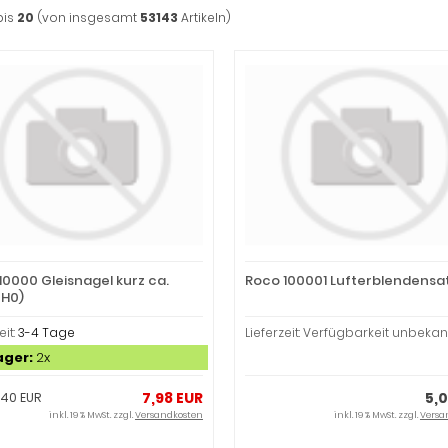
bis
20
(von insgesamt
53143
Artikeln)
10000 Gleisnagel kurz ca.
Roco 100001 Lufterblendensa
 H0)
eit:
3-4 Tage
Lieferzeit: Verfügbarkeit unbekan
ager:
2x
7,98 EUR
5,
,40 EUR
inkl. 19 % MwSt. zzgl.
Versandkosten
inkl. 19 % MwSt. zzgl.
Versa