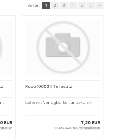
Seiten:
1
2
3
4
5
...
»
tz
Roco 100004 Teilesatz
nt
Lieferzeit: Verfügbarkeit unbekannt
00 EUR
7,20 EUR
ndkosten
inkl. 19 % MwSt. zzgl.
Versandkosten