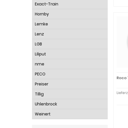
Exact-Train
Hornby
Lemke
Lenz
LGB
Liliput
nme
PECO
Roco 
Preiser
Liefer
Tillig
Uhlenbrock
Weinert