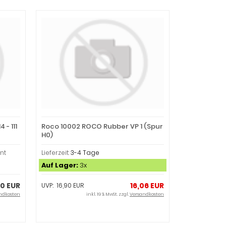
 - 111
Roco 10002 ROCO Rubber VP 1 (Spur
H0)
nt
Lieferzeit:
3-4 Tage
Auf Lager:
3x
10 EUR
16,06 EUR
UVP: 16,90 EUR
ndkosten
inkl. 19 % MwSt. zzgl.
Versandkosten