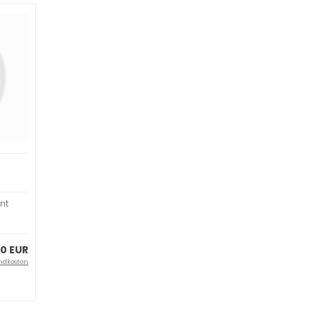
nt
0 EUR
ndkosten