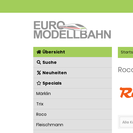
Übersicht
Starts
Suche
Roc
Neuheiten
Specials
Märklin
Trix
Roco
Alle 
Fleischmann