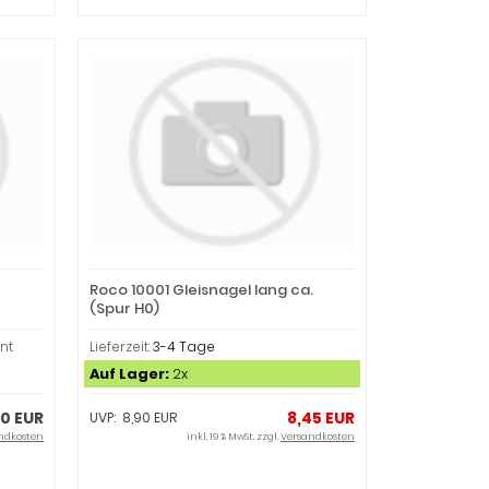
Roco 10001 Gleisnagel lang ca.
(Spur H0)
nt
Lieferzeit:
3-4 Tage
Auf Lager:
2x
00 EUR
8,45 EUR
UVP: 8,90 EUR
ndkosten
inkl. 19 % MwSt. zzgl.
Versandkosten