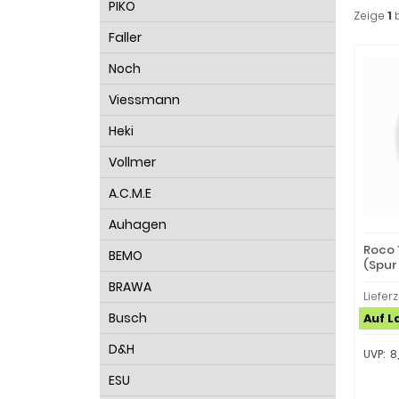
PIKO
Zeige
1
Faller
Noch
Viessmann
Heki
Vollmer
A.C.M.E
Auhagen
Roco 
BEMO
(Spur
BRAWA
Lieferz
Busch
Auf L
D&H
UVP: 8
ESU