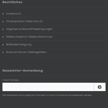
Rechtliches
Impressum
Privatsphäre & Datenschutz
Allgemeine Geschäftsbedingungen
Widerrufsrecht & Widerrufsformular
Batterieentsorgung
Rücknahme von Elektrogeräten
Newsletter-Anmeldung
E-Mail-Adresse:
Der Newsletter kann jederzeit hier oder in Ihrem Kundenkonto abbestellt werden.