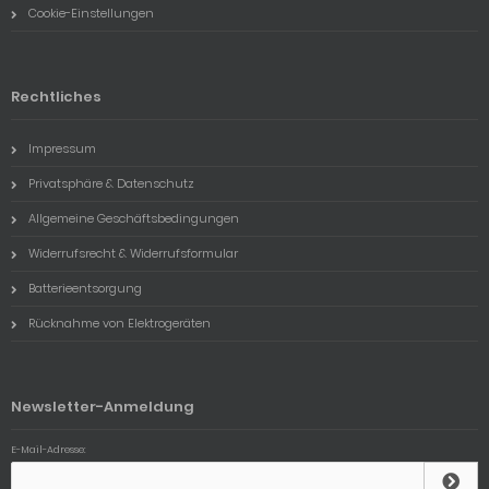
Cookie-Einstellungen
Rechtliches
Impressum
Privatsphäre & Datenschutz
Allgemeine Geschäftsbedingungen
Widerrufsrecht & Widerrufsformular
Batterieentsorgung
Rücknahme von Elektrogeräten
Newsletter-Anmeldung
E-Mail-Adresse: