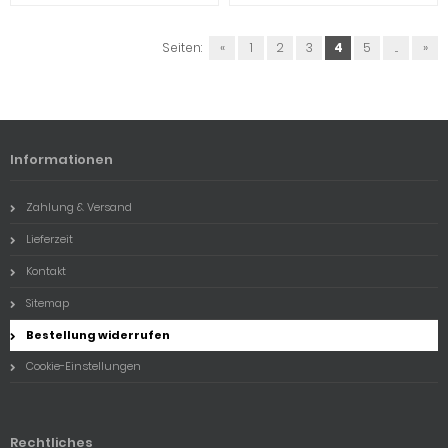
Seiten:
«
1
2
3
4
5
...
»
Informationen
Zahlung & Versand
Lieferzeit
Kontakt
Sitemap
Bestellung widerrufen
Cookie-Einstellungen
Rechtliches