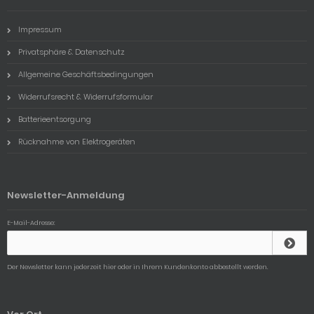
Impressum
Privatsphäre & Datenschutz
Allgemeine Geschäftsbedingungen
Widerrufsrecht & Widerrufsformular
Batterieentsorgung
Rücknahme von Elektrogeräten
Newsletter-Anmeldung
E-Mail-Adresse:
Der Newsletter kann jederzeit hier oder in Ihrem Kundenkonto abbestellt werden.