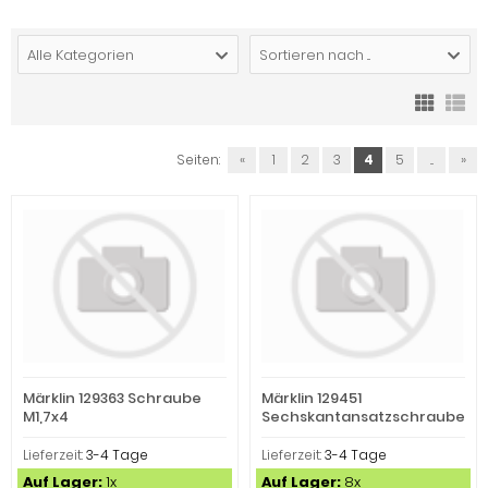
Alle Kategorien
Sortieren nach ...
Seiten:
«
1
2
3
4
5
...
»
Märklin 129363 Schraube
Märklin 129451
M1,7x4
Sechskantansatzschraube
Lieferzeit:
3-4 Tage
Lieferzeit:
3-4 Tage
Auf Lager:
1x
Auf Lager:
8x