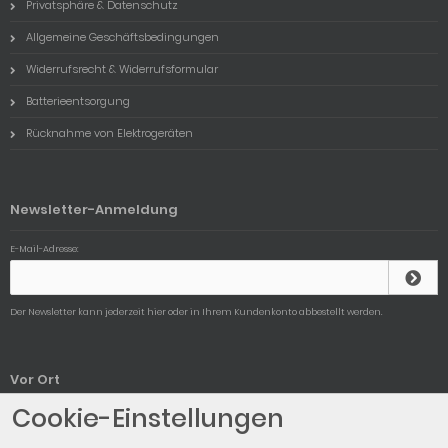
Privatsphäre & Datenschutz
Allgemeine Geschäftsbedingungen
Widerrufsrecht & Widerrufsformular
Batterieentsorgung
Rücknahme von Elektrogeräten
Newsletter-Anmeldung
E-Mail-Adresse:
Der Newsletter kann jederzeit hier oder in Ihrem Kundenkonto abbestellt werden.
Vor Ort
Cookie-Einstellungen
Unser Ladengeschäft