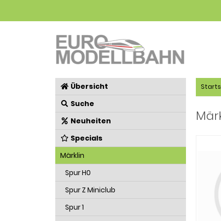
Übersicht
Starts
Suche
Märk
Neuheiten
Specials
Märklin
Spur H0
Spur Z Miniclub
Spur 1