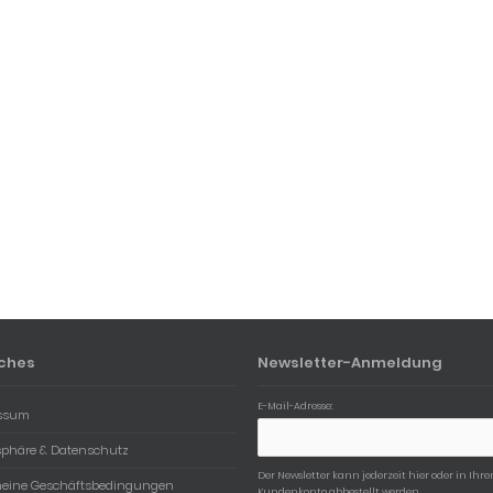
iches
Newsletter-Anmeldung
E-Mail-Adresse:
ssum
tsphäre & Datenschutz
Der Newsletter kann jederzeit hier oder in Ihr
meine Geschäftsbedingungen
Kundenkonto abbestellt werden.