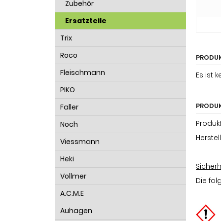
Zubehör
Ersatzteile
Trix
Roco
PRODU
Fleischmann
Es ist 
PIKO
PRODUK
Faller
Produkt
Noch
Herstel
Viessmann
Heki
Sicher
Vollmer
Die fol
A.C.M.E
Auhagen