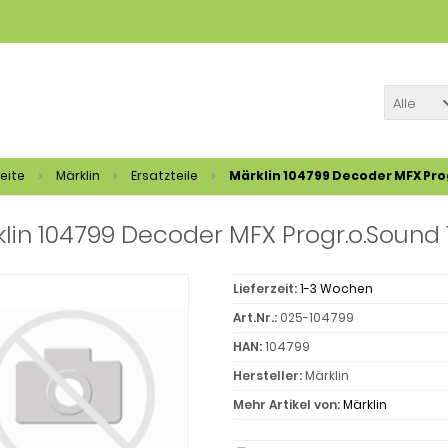
Alle
eite
Märklin
Ersatzteile
Märklin 104799 Decoder MFX Pro
lin 104799 Decoder MFX Progr.o.Sound 
Lieferzeit:
1-3 Wochen
Art.Nr.:
025-104799
HAN:
104799
Hersteller:
Märklin
Mehr Artikel von:
Märklin