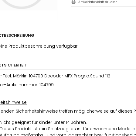
Artikeldatenblatt drucken
KTBESCHREIBUNG
keine Produktbeschreibung verfügbar.
TSICHERHEIT
-Titel: Märklin 104799 Decoder MFX Progr.o.Sound 112
ler-Artikelnummer: 104799
heitshinweise
genden Sicherheitshinweise treffen möglicherweise auf dieses P
Nicht geeignet für Kinder unter 14 Jahren.
Dieses Produkt ist kein Spielzeug, es ist für erwachsene Mode
Aufgrund maßstabs- und vorbildgerechter bzw. funktionsbeding