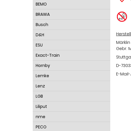
BEMO
BRAWA
Busch
Herstel
D&H
Märklin
ESU
Gebr. 
Exact-Train
Stuttga
Hornby
D-7303
E-Mail
Lemke
Lenz
LGB
Liliput
nme
PECO