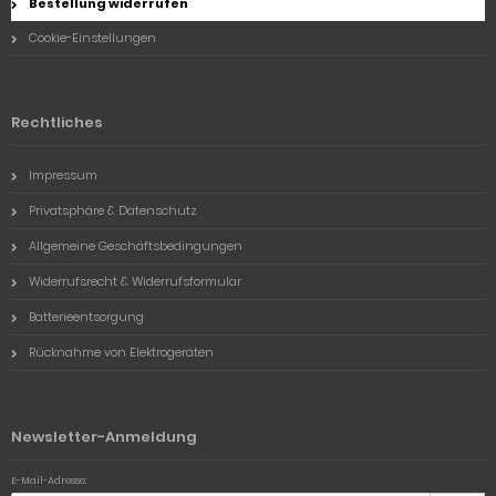
Bestellung widerrufen
Cookie-Einstellungen
Rechtliches
Impressum
Privatsphäre & Datenschutz
Allgemeine Geschäftsbedingungen
Widerrufsrecht & Widerrufsformular
Batterieentsorgung
Rücknahme von Elektrogeräten
Newsletter-Anmeldung
E-Mail-Adresse: